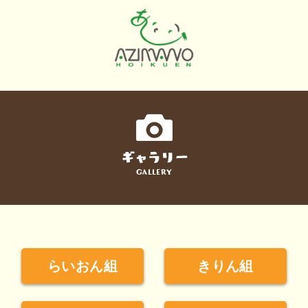
らいおん組
きりん組