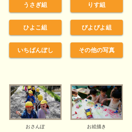
うさぎ組
りす組
ひよこ組
ぴよぴよ組
いちばんぼし
その他の写真
おさんぽ
お絵描き